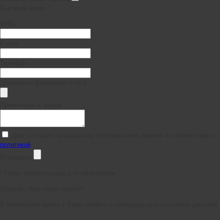
Быстрый заказ
ФИО
E-mail
Телефон
Документы (реквизиты и пр.)
Примечание к заказу
Даю согласие на обработку персональных данных в соответствии с
политикой
Отправить
*
Поля, обязательные для заполнения
Спасибо, Ваш заказ принят!
В ближайшее время с Вами свяжется менеджер для уточнения деталей.