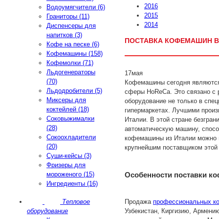
2016
Водоумягчители (6)
2015
Граниторы (11)
2014
Диспенсеры для
напитков (3)
ПОСТАВКА КОФЕМАШИН В
Кофе на песке (6)
Кофемашины (158)
Кофемолки (71)
Льдогенераторы
17
мая
(70)
Кофемашины сегодня являются
Льдодробители (5)
сферы HoReCa. Это связано с 
Миксеры для
оборудование не только в спец
коктейлей (18)
гипермаркетах. Лучшими произ
Соковыжималки
Италии. В этой стране безгра
(28)
автоматическую машину, спосо
Сокоохладители
кофемашины из Италии можно в
(20)
крупнейшим поставщиком этой т
Суши-кейсы (3)
Фризеры для
Особенности поставки к
мороженого (15)
Ингредиенты (16)
Продажа
профессиональных к
Тепловое
Узбекистан, Киргизию, Армени
оборудование