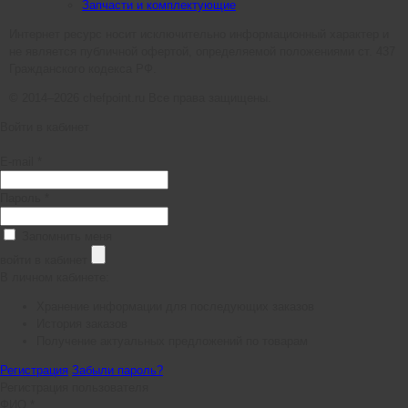
Запчасти и комплектующие
Интернет ресурс носит исключительно информационный характер и
не является публичной офертой, определяемой положениями ст. 437
Гражданского кодекса РФ.
© 2014–2026 chefpoint.ru Все права защищены.
Войти в кабинет
E-mail *
Пароль *
Запомнить меня
войти в кабинет
В личном кабинете:
Хранение информации для последующих заказов
История заказов
Получение актуальных предложений по товарам
Регистрация
Забыли пароль?
Регистрация пользователя
ФИО *