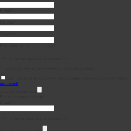
E-mail *
Пароль *
Телефон *
Подтвердите, что вы не робот *
* Поля, обязательные для заполнения
* Пароль должен быть не менее 6 символов длиной.
Даю согласие на обработку персональных данных в соответствии с
политикой
Зарегистрироваться
Восстановление пароля
E-mail *
* Поля, обязательные для заполнения
Выслать новый пароль