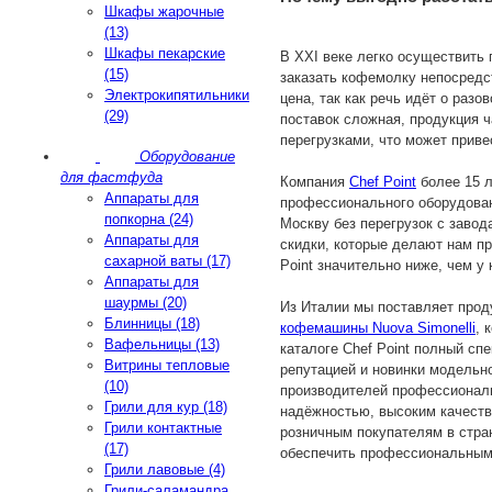
Шкафы жарочные
(13)
Шкафы пекарские
В XXI веке легко осуществить
(15)
заказать кофемолку непосредс
Электрокипятильники
цена, так как речь идёт о раз
(29)
поставок сложная, продукция 
перегрузками, что может приве
Оборудование
для фастфуда
Компания
Chef Point
более 15 л
Аппараты для
профессионального оборудован
попкорна (24)
Москву без перегрузок с заво
Аппараты для
скидки, которые делают нам п
сахарной ваты (17)
Point значительно ниже, чем у 
Аппараты для
шаурмы (20)
Из Италии мы поставляет прод
Блинницы (18)
кофемашины Nuova Simonelli
, 
Вафельницы (13)
каталоге Chef Point полный с
Витрины тепловые
репутацией и новинки модельн
(10)
производителей профессионал
Грили для кур (18)
надёжностью, высоким качеств
Грили контактные
розничным покупателям в стра
(17)
обеспечить профессиональным 
Грили лавовые (4)
Грили-саламандра