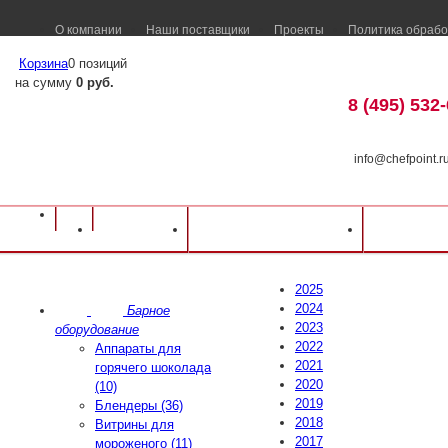
О компании
Наши поставщики
Проекты
Политика обрабо
Корзина
0 позиций
на сумму
0 руб.
8 (495) 532
info@chefpoint.r
Каталог
Доставка и оплата
Распрод
2025
2024
Барное
2023
оборудование
2022
Аппараты для
2021
горячего шоколада
2020
(10)
2019
Блендеры (36)
2018
Витрины для
2017
мороженого (11)