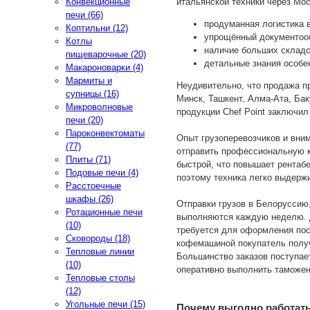
итальянской техники через Мо
Конвекционные
печи (66)
продуманная логистика 
Коптильни (12)
упрощённый документоо
Котлы
наличие больших складс
пищеварочные (20)
детальные знания особе
Макароноварки (4)
Мармиты и
Неудивительно, что продажа п
супницы (16)
Минск, Ташкент, Алма-Ата, Бак
Микроволновые
продукции Chef Point заключи
печи (20)
Пароконвектоматы
Опыт грузоперевозчиков и вни
(77)
отправить профессиональную 
Плиты (71)
быстрой, что повышает рентаб
Подовые печи (4)
поэтому техника легко выдерж
Расстоечные
шкафы (26)
Отправки грузов в Белоруссию
Ротационные печи
выполняются каждую неделю. Д
(10)
требуется для оформления пос
Сковороды (18)
кофемашиной покупатель получ
Тепловые линии
Большинство заказов поступае
(10)
оперативно выполнить таможен
Тепловые столы
(12)
Угольные печи (15)
Почему выгодно работать 