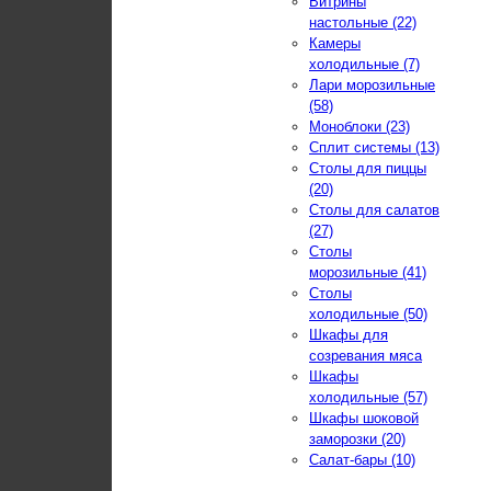
Витрины
настольные (22)
Камеры
холодильные (7)
Лари морозильные
(58)
Моноблоки (23)
Сплит системы (13)
Столы для пиццы
(20)
Столы для салатов
(27)
Столы
морозильные (41)
Столы
холодильные (50)
Шкафы для
созревания мяса
Шкафы
холодильные (57)
Шкафы шоковой
заморозки (20)
Салат-бары (10)