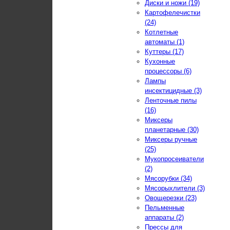
Диски и ножи (19)
Картофелечистки
(24)
Котлетные
автоматы (1)
Куттеры (17)
Кухонные
процессоры (6)
Лампы
инсектицидные (3)
Ленточные пилы
(16)
Миксеры
планетарные (30)
Миксеры ручные
(25)
Мукопросеиватели
(2)
Мясорубки (34)
Мясорыхлители (3)
Овощерезки (23)
Пельменные
аппараты (2)
Прессы для