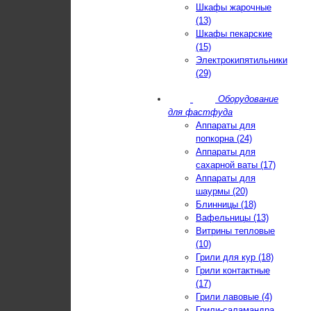
Шкафы жарочные
(13)
Шкафы пекарские
(15)
Электрокипятильники
(29)
Оборудование
для фастфуда
Аппараты для
попкорна (24)
Аппараты для
сахарной ваты (17)
Аппараты для
шаурмы (20)
Блинницы (18)
Вафельницы (13)
Витрины тепловые
(10)
Грили для кур (18)
Грили контактные
(17)
Грили лавовые (4)
Грили-саламандра