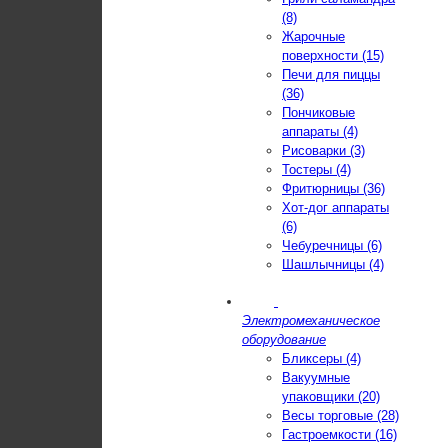
(8)
Жарочные
поверхности (15)
Печи для пиццы
(36)
Пончиковые
аппараты (4)
Рисоварки (3)
Тостеры (4)
Фритюрницы (36)
Хот-дог аппараты
(6)
Чебуречницы (6)
Шашлычницы (4)
Электромеханическое
оборудование
Бликсеры (4)
Вакуумные
упаковщики (20)
Весы торговые (28)
Гастроемкости (16)