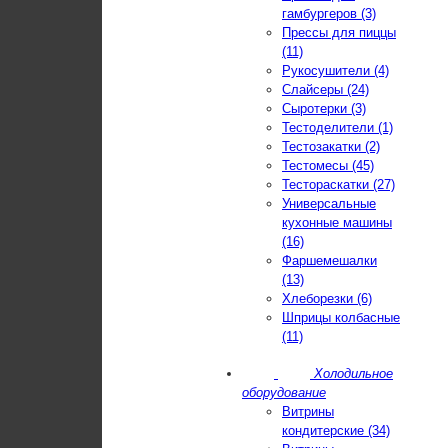
гамбургеров (3)
Прессы для пиццы
(11)
Рукосушители (4)
Слайсеры (24)
Сыротерки (3)
Тестоделители (1)
Тестозакатки (2)
Тестомесы (45)
Тестораскатки (27)
Универсальные
кухонные машины
(16)
Фаршемешалки
(13)
Хлеборезки (6)
Шприцы колбасные
(11)
Холодильное
оборудование
Витрины
кондитерские (34)