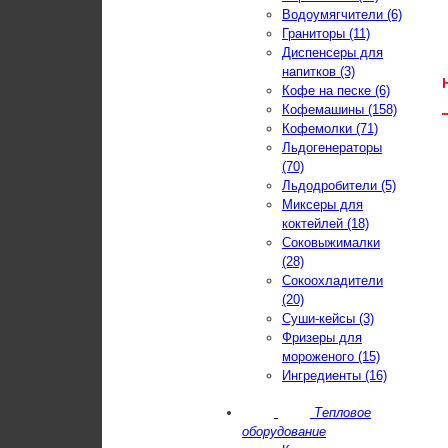
Водоумягчители (6)
Граниторы (11)
Диспенсеры для
напитков (3)
Кофе на песке (6)
Кофемашины (158)
Кофемолки (71)
Льдогенераторы
(70)
Льдодробители (5)
Миксеры для
коктейлей (18)
Соковыжималки
(28)
Сокоохладители
(20)
Суши-кейсы (3)
Фризеры для
мороженого (15)
Ингредиенты (16)
Тепловое
оборудование