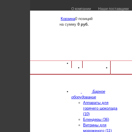
О компании
Наши поставщики
Корзина
0 позиций
на сумму
0 руб.
Каталог
Достав
Барное
оборудование
Аппараты для
горячего шоколада
(10)
Блендеры (36)
Витрины для
мороженого (11)