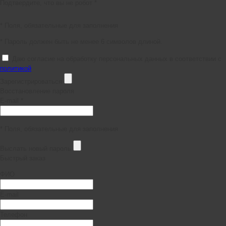
Подтвердите, что вы не робот *
* Поля, обязательные для заполнения
* Пароль должен быть не менее 6 символов длиной.
Даю согласие на обработку персональных данных в соответствии с
политикой
Зарегистрироваться
Восстановление пароля
E-mail *
* Поля, обязательные для заполнения
Выслать новый пароль
Быстрый заказ
ФИО
E-mail
Телефон