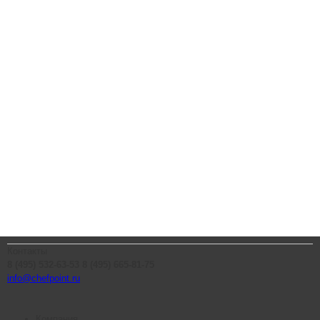
Контакты
8 (495) 532-63-53
8 (495) 665-81-75
info@chefpoint.ru
Компания