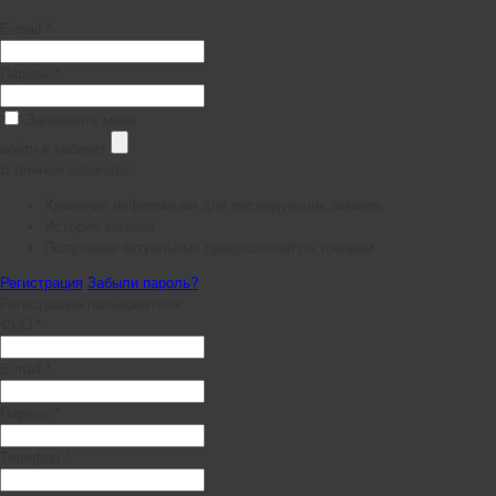
E-mail *
Пароль *
Запомнить меня
войти в кабинет
В личном кабинете:
Хранение информации для последующих заказов
История заказов
Получение актуальных предложений по товарам
Регистрация
Забыли пароль?
Регистрация пользователя
ФИО *
E-mail *
Пароль *
Телефон *