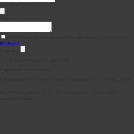
Документы (реквизиты и пр.)
Примечание к заказу
Даю согласие на обработку персональных данных в соответствии с
политикой
Отправить
*
Поля, обязательные для заполнения
Спасибо, Ваш заказ принят!
В ближайшее время с Вами свяжется менеджер для уточнения деталей.
Произошла ошибка во время заказа, попробуйте сделать заказ со
страницы корзины.