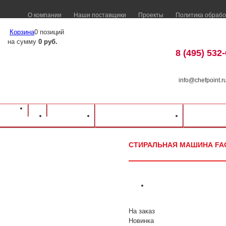
О компании
Наши поставщики
Проекты
Политика обрабо
Корзина
0 позиций
на сумму
0 руб.
8 (495) 532
info@chefpoint.r
Оборудование для ресторанов и кафе
⁄
Каталог оборудования
⁄
Посудомое
Каталог
Доставка и оплата
Распрод
Стиральная машина Fagor LA-11 TP E
СТИРАЛЬНАЯ МАШИНА FAG
На заказ
Новинка