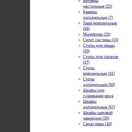
Витрины
настольные (22)
Камеры
холодильные (7)
Лари морозильные
(58)
Моноблоки (23)
Сплит системы (13)
Столы для пиццы
(20)
Столы для салатов
(27)
Столы
морозильные (41)
Столы
холодильные (50)
Шкафы для
созревания мяса
Шкафы
холодильные (57)
Шкафы шоковой
заморозки (20)
Салат-бары (10)