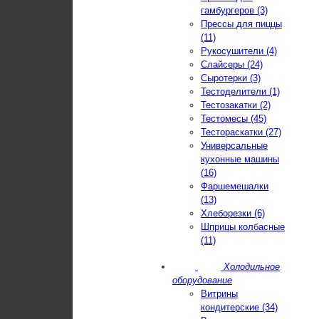
гамбургеров (3)
Прессы для пиццы
(11)
Рукосушители (4)
Слайсеры (24)
Сыротерки (3)
Тестоделители (1)
Тестозакатки (2)
Тестомесы (45)
Тестораскатки (27)
Универсальные
кухонные машины
(16)
Фаршемешалки
(13)
Хлеборезки (6)
Шприцы колбасные
(11)
Холодильное
оборудование
Витрины
кондитерские (34)