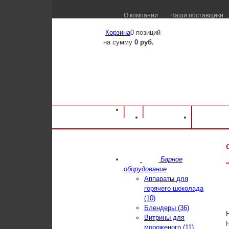
О компании
Наши поставщики
Корзина
0 позиций
на сумму
0 руб.
Оборудование для ресторанов и кафе
⁄
Ка
Каталог
Достав
для десерта СЛАШ, "Дайкири"
Барное
оборудование
Аппараты для
горячего шоколада
(10)
Блендеры (36)
Витрины для
мороженого (11)