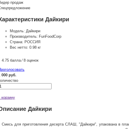
Лидер продаж
Спецпредложение
Характеристики Дайкири
Модель:
Дайкири
Производитель:
FunFoodCorp
Страна:
РОССИЯ
Вес нетто:
0.98 кг
4.75 балла ⁄ 8 оценок
Проголосовать
1 000 руб.
количество
в корзину
Описание Дайкири
Смесь для приготовления десерта СЛАШ, "Дайкири", упакована в пла