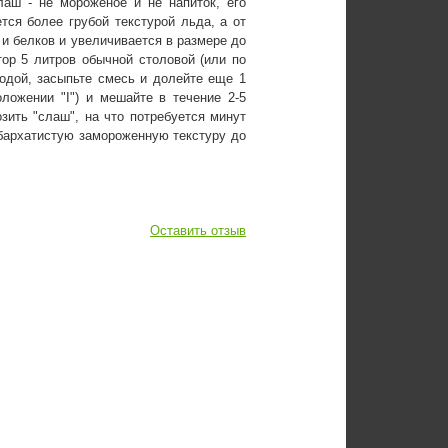
лаш - не мороженое и не напиток, его
тся более грубой текстурой льда, а от
 и белков и увеличивается в размере до
тор 5 литров обычной столовой (или по
одой, засыпьте смесь и долейте еще 1
ложении "I") и мешайте в течение 2-5
зить "слаш", на что потребуется минут
 бархатистую замороженную текстуру до
Оставить отзыв