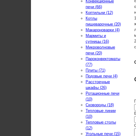
Конвекционные
печи (66)
Коптильни (12)
Котлы
пищеварочные (20)
Макароноварки (4)
Мармиты и
супницы (16)
Микроволновые
печи (20)
Пароконвектоматы
(77)
Плиты (71)
Подовые печи (4)
Расстоечные
шкафы (26)
Ротационные печи
(10)
Сковороды (18)
Тепловые линии
E
(10)
Тепловые столы
(12)
Угольные печи (15)