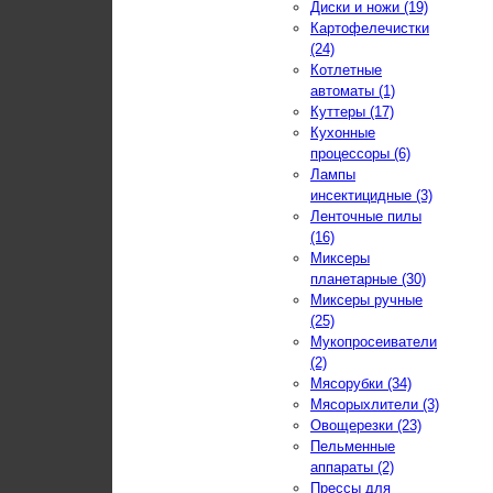
Диски и ножи (19)
Картофелечистки
(24)
Котлетные
автоматы (1)
Куттеры (17)
Кухонные
процессоры (6)
Лампы
инсектицидные (3)
Ленточные пилы
(16)
Миксеры
планетарные (30)
Миксеры ручные
(25)
Мукопросеиватели
(2)
Мясорубки (34)
Мясорыхлители (3)
Овощерезки (23)
Пельменные
аппараты (2)
Прессы для