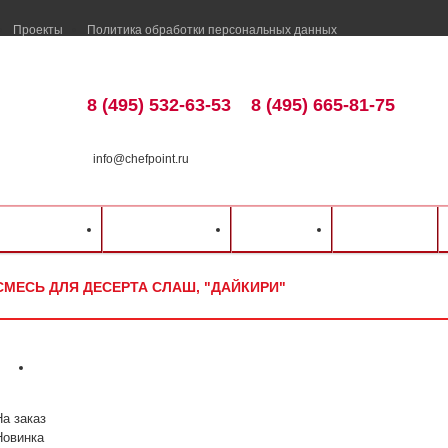
Проекты
Политика обработки персональных данных
8 (495) 532-63-53
8 (495) 665-81-75
info@chefpoint.ru
талог оборудования
⁄
Барное оборудование
⁄
Ингредиенты
⁄
FunFoodCorp
⁄
Сме
ка и оплата
Распродажа
Разделы
Контакты
СМЕСЬ ДЛЯ ДЕСЕРТА СЛАШ, "ДАЙКИРИ"
На заказ
Новинка