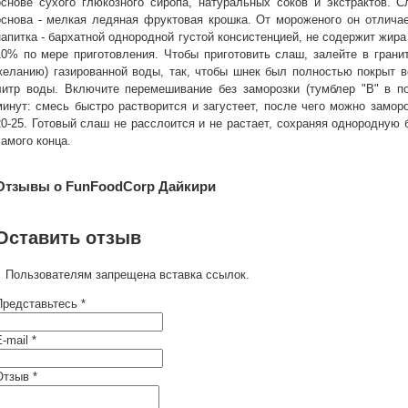
основе сухого глюкозного сиропа, натуральных соков и экстрактов. С
основа - мелкая ледяная фруктовая крошка. От мороженого он отличае
напитка - бархатной однородной густой консистенцией, не содержит жира
10% по мере приготовления. Чтобы приготовить слаш, залейте в грани
желанию) газированной воды, так, чтобы шнек был полностью покрыт в
литр воды. Включите перемешивание без заморозки (тумблер "B" в по
минут: смесь быстро растворится и загустеет, после чего можно заморо
20-25. Готовый слаш не расслоится и не растает, сохраняя однородную
самого конца.
Отзывы о FunFoodCorp Дайкири
Оставить отзыв
Пользователям запрещена вставка ссылок.
Представьтесь *
-mail *
Отзыв *