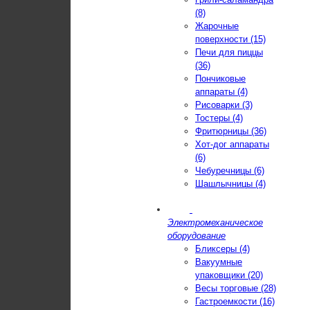
(8)
Жарочные
поверхности (15)
Печи для пиццы
(36)
Пончиковые
аппараты (4)
Рисоварки (3)
Тостеры (4)
Фритюрницы (36)
Хот-дог аппараты
(6)
Чебуречницы (6)
Шашлычницы (4)
Электромеханическое
оборудование
Бликсеры (4)
Вакуумные
упаковщики (20)
Весы торговые (28)
Гастроемкости (16)