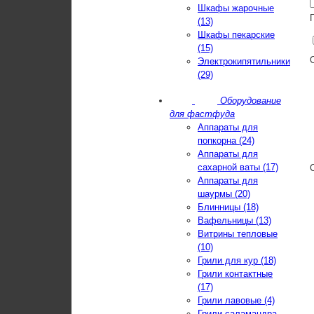
Шкафы жарочные
(13)
Шкафы пекарские
(15)
Электрокипятильники
(29)
Оборудование
для фастфуда
Аппараты для
попкорна (24)
Аппараты для
сахарной ваты (17)
Аппараты для
шаурмы (20)
Блинницы (18)
Вафельницы (13)
Витрины тепловые
(10)
Грили для кур (18)
Грили контактные
(17)
Грили лавовые (4)
Грили-саламандра