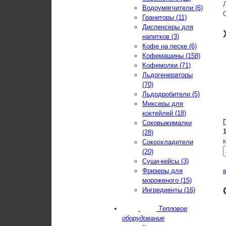
Водоумягчители (6)
Граниторы (11)
Диспенсеры для
напитков (3)
Кофе на песке (6)
Кофемашины (158)
Кофемолки (71)
Льдогенераторы
(70)
Льдодробители (5)
Миксеры для
коктейлей (18)
Соковыжималки
(28)
Сокоохладители
(20)
Суши-кейсы (3)
Фризеры для
мороженого (15)
Ингредиенты (16)
Тепловое
оборудование