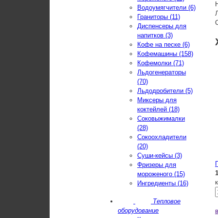
Водоумягчители (6)
Граниторы (11)
Диспенсеры для
напитков (3)
Кофе на песке (6)
Кофемашины (158)
Кофемолки (71)
Льдогенераторы
(70)
Льдодробители (5)
Миксеры для
коктейлей (18)
Соковыжималки
(28)
Сокоохладители
(20)
Суши-кейсы (3)
Фризеры для
мороженого (15)
Ингредиенты (16)
Тепловое
оборудование