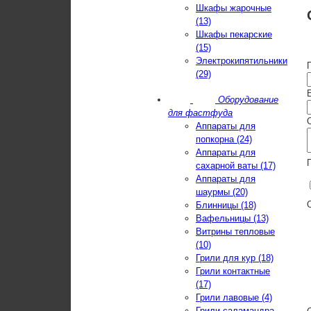
Шкафы жарочные
(13)
Шкафы пекарские
(15)
Электрокипятильники
(29)
E
Оборудование
для фастфуда
Аппараты для
попкорна (24)
Аппараты для
сахарной ваты (17)
Аппараты для
шаурмы (20)
Блинницы (18)
Вафельницы (13)
Витрины тепловые
(10)
Грили для кур (18)
Грили контактные
(17)
Грили лавовые (4)
Грили-саламандра