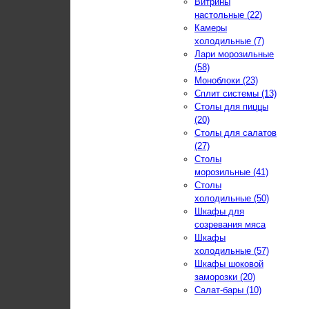
Витрины
настольные (22)
Камеры
холодильные (7)
Лари морозильные
(58)
Моноблоки (23)
Сплит системы (13)
Столы для пиццы
(20)
Столы для салатов
(27)
Столы
морозильные (41)
Столы
холодильные (50)
Шкафы для
созревания мяса
Шкафы
холодильные (57)
Шкафы шоковой
заморозки (20)
Салат-бары (10)