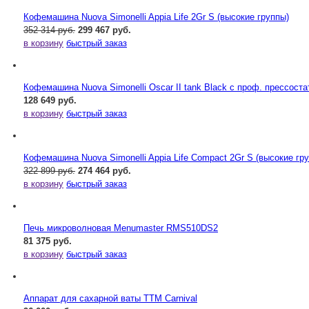
Кофемашина Nuova Simonelli Appia Life 2Gr S (высокие группы)
352 314 руб.
299 467 руб.
в корзину
быстрый заказ
Кофемашина Nuova Simonelli Oscar II tank Black с проф. прессост
128 649 руб.
в корзину
быстрый заказ
Кофемашина Nuova Simonelli Appia Life Compact 2Gr S (высокие гр
322 899 руб.
274 464 руб.
в корзину
быстрый заказ
Печь микроволновая Menumaster RMS510DS2
81 375 руб.
в корзину
быстрый заказ
Аппарат для сахарной ваты ТТМ Carnival