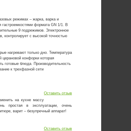
зовых режимах – жарка, варка и
я гастроемкостями формата GN 1/1. В
лнительные 9 подрежимов. Электронное
, контролирует с высокой точностью
ые нагревают только дно. Температура
ой церановой конфорки которая
ать готовые блюда. Производительность
вание к трехфазной сети
Оставить отзыв
аменить на кухне массу
ень простая в эксплуатации, очень
итюре, варит – безупречный аппарат!
Оставить отзыв