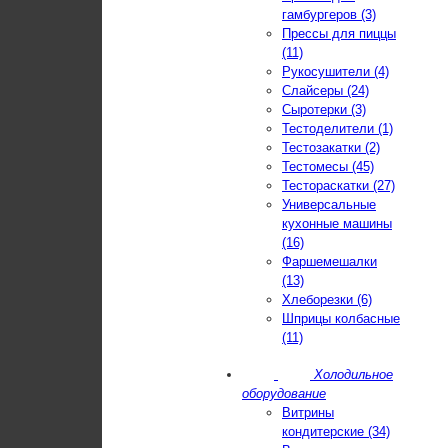
гамбургеров (3)
Прессы для пиццы
(11)
Рукосушители (4)
Слайсеры (24)
Сыротерки (3)
Тестоделители (1)
Тестозакатки (2)
Тестомесы (45)
Тестораскатки (27)
Универсальные
кухонные машины
(16)
Фаршемешалки
(13)
Хлеборезки (6)
Шприцы колбасные
(11)
Холодильное
оборудование
Витрины
кондитерские (34)