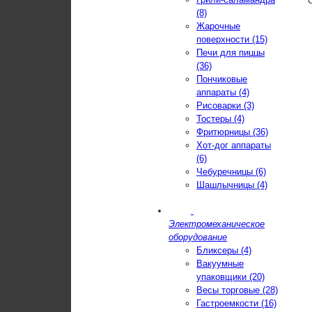
(8)
Жарочные
поверхности (15)
Печи для пиццы
(36)
Пончиковые
аппараты (4)
Рисоварки (3)
Тостеры (4)
Фритюрницы (36)
Хот-дог аппараты
(6)
Чебуречницы (6)
Шашлычницы (4)
Электромеханическое
оборудование
Бликсеры (4)
Вакуумные
упаковщики (20)
Весы торговые (28)
Гастроемкости (16)