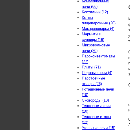
Конвекционные
печи (66)
Коптильни (12)
Котлы
пищеварочные (20)
Макароноварки (4)
Мармиты и
супницы (16)
Микроволновые
печи (20)
Пароконвектоматы
(77)
Плиты (71)
Подовые печи (4)
Расстоечные
шкафы (26)
Ротационные печи
(10)
Сковороды (18)
Тепловые линии
(10)
Тепловые столы
(12)
Угольные печи (15)