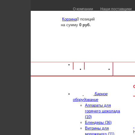
О компании
Наши поставщики
Корзина
0 позиций
на сумму
0 руб.
Оборудование для ресторанов и кафе
⁄
Ка
Каталог
Достав
многофункциональная RATIONAL VCC 112
Барное
оборудование
Аппараты для
горячего шоколада
(10)
Блендеры (36)
Витрины для
мороженого (11)