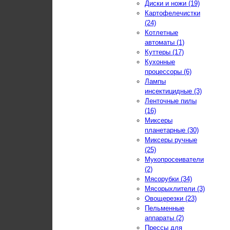
Диски и ножи (19)
Картофелечистки
(24)
Котлетные
автоматы (1)
Куттеры (17)
Кухонные
процессоры (6)
Лампы
инсектицидные (3)
Ленточные пилы
(16)
Миксеры
планетарные (30)
Миксеры ручные
(25)
Мукопросеиватели
(2)
Мясорубки (34)
Мясорыхлители (3)
Овощерезки (23)
Пельменные
аппараты (2)
Прессы для