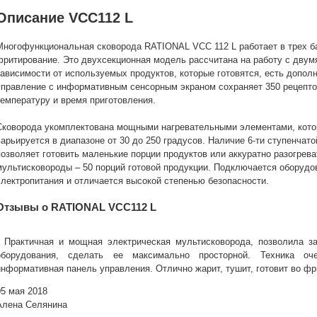
Описание VCC112 L
Многофункциональная сковорода RATIONAL VCC 112 L работает в трех ба
фритирование. Это двухсекционная модель рассчитана на работу с двум
зависимости от используемых продуктов, которые готовятся, есть допо
управление с информативным сенсорным экраном сохраняет 350 рецептов
температуру и время приготовления.
Сковорода укомплектована мощными нагревательными элементами, котор
варьируется в диапазоне от 30 до 250 градусов. Наличие 6-ти ступенчат
позволяет готовить маленькие порции продуктов или аккуратно разогрев
мультисковороды – 50 порций готовой продукции. Подключается оборудо
электропитания и отличается высокой степенью безопасности.
Отзывы о RATIONAL VCC112 L
Практичная и мощная электрическая мультисковорода, позволила з
оборудования, сделать ее максимально просторной. Техника оч
информативная панель управления. Отлично жарит, тушит, готовит во фр
05 мая 2018
Алена Селянина