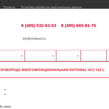
Проекты
Политика обработки персональных данных
8 (495) 532-63-53
8 (495) 665-81-75
info@chefpoint.ru
талог оборудования
⁄
Тепловое оборудование
⁄
Сковороды
⁄
RATIONAL
⁄
Сковор
ка и оплата
Распродажа
Разделы
Контакты
 L
СКОВОРОДА МНОГОФУНКЦИОНАЛЬНАЯ RATIONAL VCC 112 L
На заказ