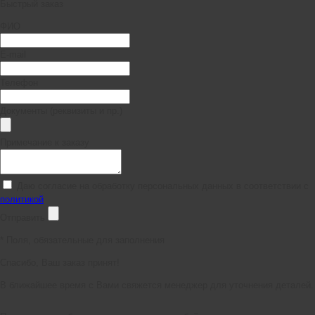
Быстрый заказ
ФИО
E-mail
Телефон
Документы (реквизиты и пр.)
Примечание к заказу
Даю согласие на обработку персональных данных в соответствии с
политикой
Отправить
*
Поля, обязательные для заполнения
Спасибо, Ваш заказ принят!
В ближайшее время с Вами свяжется менеджер для уточнения деталей.