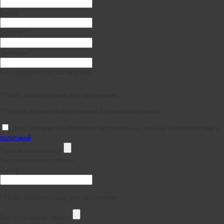
E-mail *
Пароль *
Телефон *
Подтвердите, что вы не робот *
* Поля, обязательные для заполнения
* Пароль должен быть не менее 6 символов длиной.
Даю согласие на обработку персональных данных в соответствии с
политикой
Зарегистрироваться
Восстановление пароля
E-mail *
* Поля, обязательные для заполнения
Выслать новый пароль