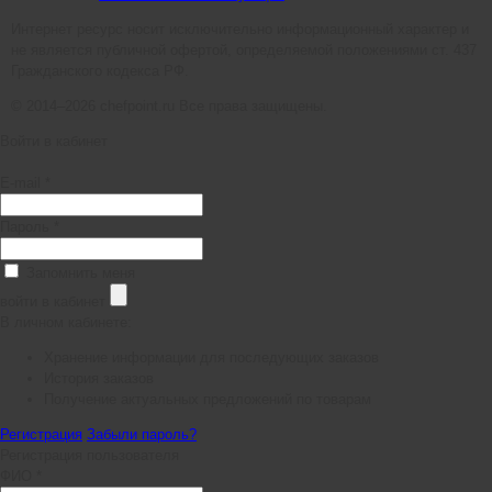
Интернет ресурс носит исключительно информационный характер и
не является публичной офертой, определяемой положениями ст. 437
Гражданского кодекса РФ.
© 2014–2026 chefpoint.ru Все права защищены.
Войти в кабинет
E-mail *
Пароль *
Запомнить меня
войти в кабинет
В личном кабинете:
Хранение информации для последующих заказов
История заказов
Получение актуальных предложений по товарам
Регистрация
Забыли пароль?
Регистрация пользователя
ФИО *