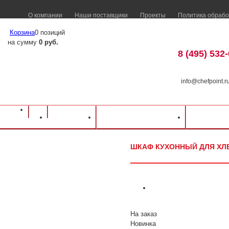
О компании
Наши поставщики
Проекты
Политика обрабо
Корзина
0 позиций
на сумму
0 руб.
8 (495) 532
info@chefpoint.r
Оборудование для ресторанов и кафе
⁄
Каталог оборудования
⁄
Нейтральн
Каталог
Доставка и оплата
Распрод
для хлеба ШЗХ-1200 1200х600х1725мм
ШКАФ КУХОННЫЙ ДЛЯ ХЛЕ
На заказ
Новинка