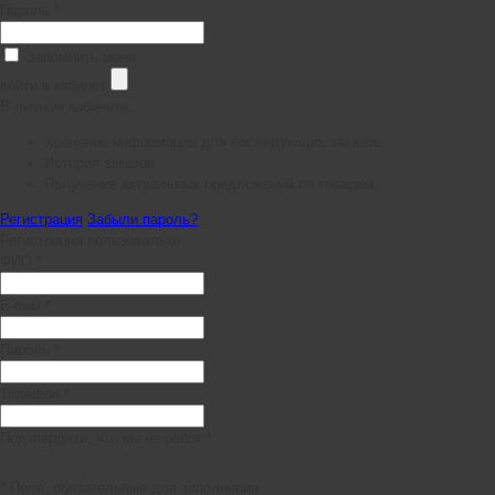
Пароль *
Запомнить меня
войти в кабинет
В личном кабинете:
Хранение информации для последующих заказов
История заказов
Получение актуальных предложений по товарам
Регистрация
Забыли пароль?
Регистрация пользователя
ФИО *
E-mail *
Пароль *
Телефон *
Подтвердите, что вы не робот *
* Поля, обязательные для заполнения