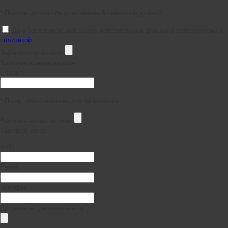
* Пароль должен быть не менее 6 символов длиной.
Даю согласие на обработку персональных данных в соответствии с
политикой
Зарегистрироваться
Восстановление пароля
E-mail *
* Поля, обязательные для заполнения
Выслать новый пароль
Быстрый заказ
ФИО
E-mail
Телефон
Документы (реквизиты и пр.)