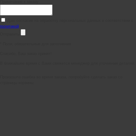
Примечание к заказу
Даю согласие на обработку персональных данных в соответствии с
политикой
Отправить
*
Поля, обязательные для заполнения
Спасибо, Ваш заказ принят!
В ближайшее время с Вами свяжется менеджер для уточнения деталей.
Произошла ошибка во время заказа, попробуйте сделать заказ со
страницы корзины.