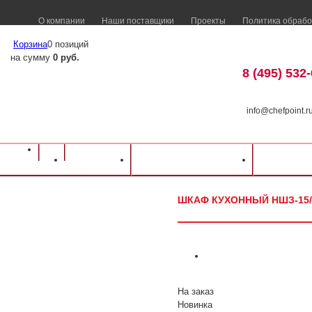
О компании
Наши поставщики
Проекты
Политика обрабо
Корзина
0 позиций
на сумму
0 руб.
8 (495) 532
info@chefpoint.r
Оборудование для ресторанов и кафе
⁄
Каталог оборудования
⁄
Нейтральн
Каталог
Доставка и оплата
Распрод
НШЗ-15/7 1500х700х1800мм
ШКАФ КУХОННЫЙ НШЗ-15/
На заказ
Новинка