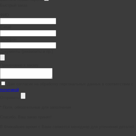
Быстрый заказ
ФИО
E-mail
Телефон
Документы (реквизиты и пр.)
Примечание к заказу
Даю согласие на обработку персональных данных в соответствии с
политикой
Отправить
*
Поля, обязательные для заполнения
Спасибо, Ваш заказ принят!
В ближайшее время с Вами свяжется менеджер для уточнения деталей.