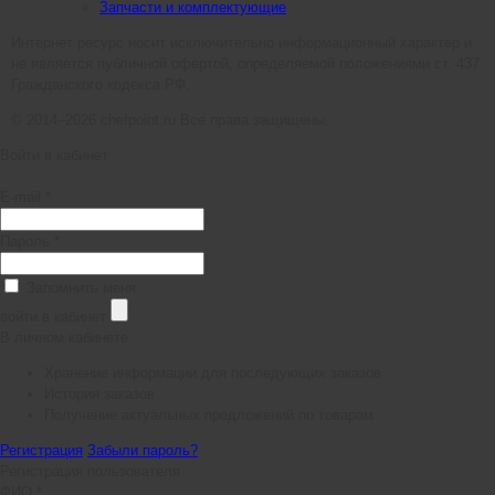
Запчасти и комплектующие
Интернет ресурс носит исключительно информационный характер и
не является публичной офертой, определяемой положениями ст. 437
Гражданского кодекса РФ.
© 2014–2026 chefpoint.ru Все права защищены.
Войти в кабинет
E-mail *
Пароль *
Запомнить меня
войти в кабинет
В личном кабинете:
Хранение информации для последующих заказов
История заказов
Получение актуальных предложений по товарам
Регистрация
Забыли пароль?
Регистрация пользователя
ФИО *