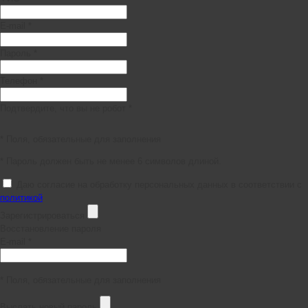
E-mail *
Пароль *
Телефон *
Подтвердите, что вы не робот *
* Поля, обязательные для заполнения
* Пароль должен быть не менее 6 символов длиной.
Даю согласие на обработку персональных данных в соответствии с
политикой
Зарегистрироваться
Восстановление пароля
E-mail *
* Поля, обязательные для заполнения
Выслать новый пароль