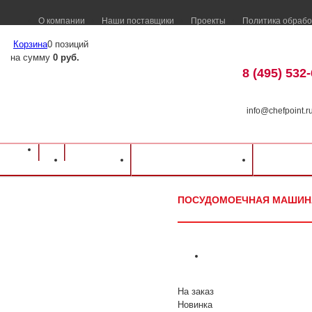
О компании
Наши поставщики
Проекты
Политика обрабо
Корзина
0 позиций
на сумму
0 руб.
8 (495) 532
info@chefpoint.r
Оборудование для ресторанов и кафе
⁄
Каталог оборудования
⁄
Посудомое
Каталог
Доставка и оплата
Распрод
Elettrobar
⁄
Посудомоечная машина Elettrobar Ocean 360
ПОСУДОМОЕЧНАЯ МАШИНА
На заказ
Новинка