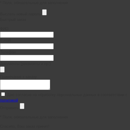
* Поля, обязательные для заполнения
Выслать новый пароль
Быстрый заказ
ФИО
E-mail
Телефон
Документы (реквизиты и пр.)
Примечание к заказу
Даю согласие на обработку персональных данных в соответствии с
политикой
Отправить
*
Поля, обязательные для заполнения
Спасибо, Ваш заказ принят!