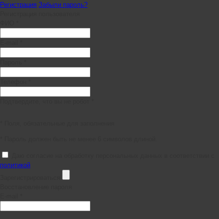
Регистрация
Забыли пароль?
Регистрация пользователя
ФИО *
E-mail *
Пароль *
Телефон *
Подтвердите, что вы не робот *
* Поля, обязательные для заполнения
* Пароль должен быть не менее 6 символов длиной.
Даю согласие на обработку персональных данных в соответствии с
политикой
Зарегистрироваться
Восстановление пароля
E-mail *