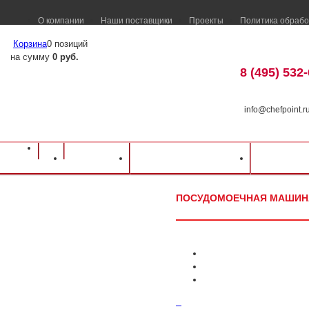
О компании
Наши поставщики
Проекты
Политика обрабо
Корзина
0 позиций
на сумму
0 руб.
8 (495) 532
info@chefpoint.r
Оборудование для ресторанов и кафе
⁄
Каталог оборудования
⁄
Посудомое
Каталог
Доставка и оплата
Распрод
Abat
⁄
Посудомоечная машина Abat МПК-500Ф-02
ПОСУДОМОЕЧНАЯ МАШИНА