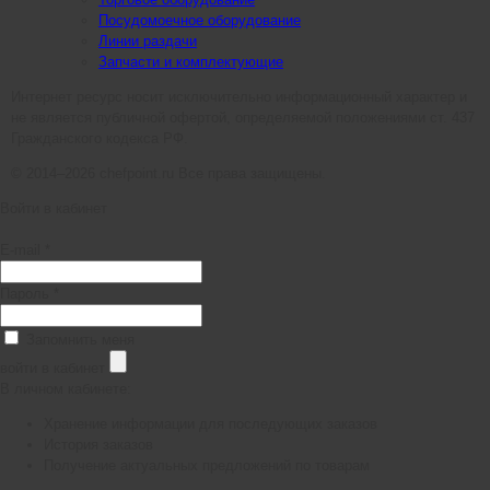
Посудомоечное оборудование
Линии раздачи
Запчасти и комплектующие
Интернет ресурс носит исключительно информационный характер и
не является публичной офертой, определяемой положениями ст. 437
Гражданского кодекса РФ.
© 2014–2026 chefpoint.ru Все права защищены.
Войти в кабинет
E-mail *
Пароль *
Запомнить меня
войти в кабинет
В личном кабинете:
Хранение информации для последующих заказов
История заказов
Получение актуальных предложений по товарам