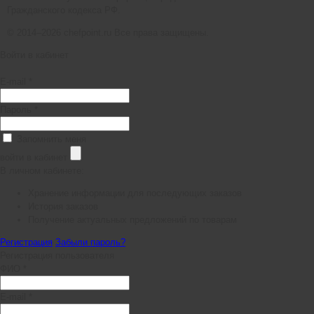
Гражданского кодекса РФ.
© 2014–2026 chefpoint.ru Все права защищены.
Войти в кабинет
E-mail *
Пароль *
Запомнить меня
войти в кабинет
В личном кабинете:
Хранение информации для последующих заказов
История заказов
Получение актуальных предложений по товарам
Регистрация
Забыли пароль?
Регистрация пользователя
ФИО *
E-mail *