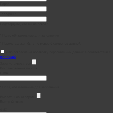
Пароль *
Телефон *
Подтвердите, что вы не робот *
* Поля, обязательные для заполнения
* Пароль должен быть не менее 6 символов длиной.
Даю согласие на обработку персональных данных в соответствии с
политикой
Зарегистрироваться
Восстановление пароля
E-mail *
* Поля, обязательные для заполнения
Выслать новый пароль
Быстрый заказ
ФИО