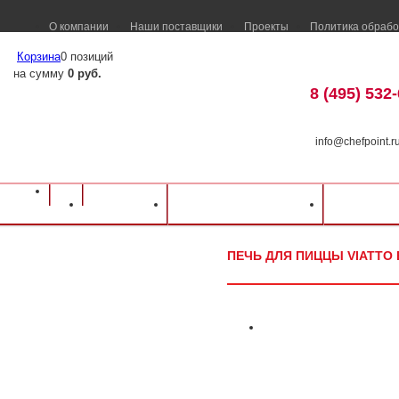
О компании
Наши поставщики
Проекты
Политика обрабо
Корзина
0 позиций
на сумму
0 руб.
8 (495) 532
info@chefpoint.r
Оборудование для ресторанов и кафе
⁄
Каталог оборудования
⁄
Оборудова
Каталог
Доставка и оплата
Распрод
Печь для пиццы VIATTO EP-2
ПЕЧЬ ДЛЯ ПИЦЦЫ VIATTO 