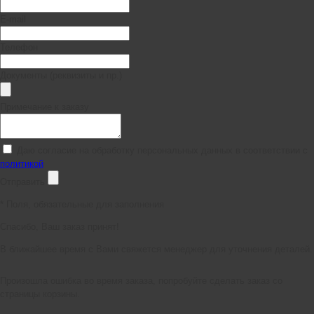
E-mail
Телефон
Документы (реквизиты и пр.)
Примечание к заказу
Даю согласие на обработку персональных данных в соответствии с
политикой
Отправить
*
Поля, обязательные для заполнения
Спасибо, Ваш заказ принят!
В ближайшее время с Вами свяжется менеджер для уточнения деталей.
Произошла ошибка во время заказа, попробуйте сделать заказ со
страницы корзины.