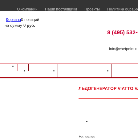
О компании
Наши поставщики
Проекты
Политика обрабо
Корзина
0 позиций
на сумму
0 руб.
8 (495) 532
info@chefpoint.r
Оборудование для ресторанов и кафе
⁄
Каталог оборудования
⁄
Барное об
Каталог
Доставка и оплата
Распрод
Льдогенератор Viatto VA-IM-12B
ЛЬДОГЕНЕРАТОР VIATTO V
На заказ