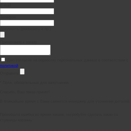
E-mail
Телефон
Документы (реквизиты и пр.)
Примечание к заказу
Даю согласие на обработку персональных данных в соответствии с
политикой
Отправить
*
Поля, обязательные для заполнения
Спасибо, Ваш заказ принят!
В ближайшее время с Вами свяжется менеджер для уточнения деталей.
Произошла ошибка во время заказа, попробуйте сделать заказ со
страницы корзины.