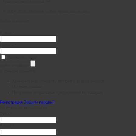
Гражданского кодекса РФ.
© 2014–2026 chefpoint.ru Все права защищены.
Войти в кабинет
E-mail *
Пароль *
Запомнить меня
войти в кабинет
В личном кабинете:
Хранение информации для последующих заказов
История заказов
Получение актуальных предложений по товарам
Регистрация
Забыли пароль?
Регистрация пользователя
ФИО *
E-mail *