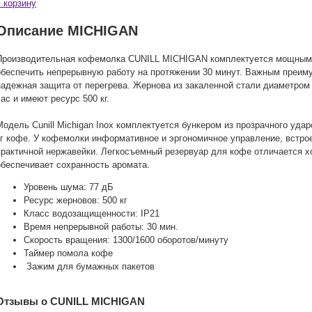
в корзину
Описание MICHIGAN
Производительная кофемолка CUNILL MICHIGAN комплектуется мощным 
обеспечить непрерывную работу на протяжении 30 минут. Важным преим
надежная защита от перегрева. Жернова из закаленной стали диаметром
час и имеют ресурс 500 кг.
Модель Cunill Michigan Inox комплектуется бункером из прозрачного уд
кг кофе. У кофемолки информативное и эргономичное управление, встрое
практичной нержавейки. Легкосъемный резервуар для кофе отличается х
обеспечивает сохранность аромата.
Уровень шума: 77 дБ
Ресурс жерновов: 500 кг
Класс водозащищенности: IP21
Время непрерывной работы: 30 мин.
Скорость вращения: 1300/1600 оборотов/минуту
Таймер помола кофе
Зажим для бумажных пакетов
Отзывы о CUNILL MICHIGAN