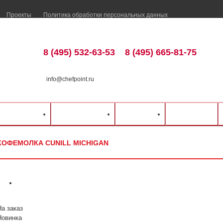
Проекты
Политика обработки персональных данных
8 (495) 532-63-53
8 (495) 665-81-75
info@chefpoint.ru
талог оборудования
⁄
Барное оборудование
⁄
Кофемолки
⁄
CUNILL
⁄
Кофемолка
ка и оплата
Распродажа
Разделы
Контакты
КОФЕМОЛКА CUNILL MICHIGAN
На заказ
Новинка