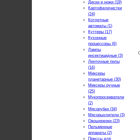
Диски и ножи (19)
Картофелечистки
(24)
Котлетные
автоматы (1)
Куттеры (17)
Кухонные
процессоры (6)
Лампы
инсектицидные (3)
Ленточные пилы
(16)
Миксеры
планетарные (30)
Миксеры ручные
(25)
Мукопросеиватели
(2)
Мясорубки (34)
Мясорыхлители (3)
Овощерезки (23)
Пельменные
аппараты (2)
Прессы для