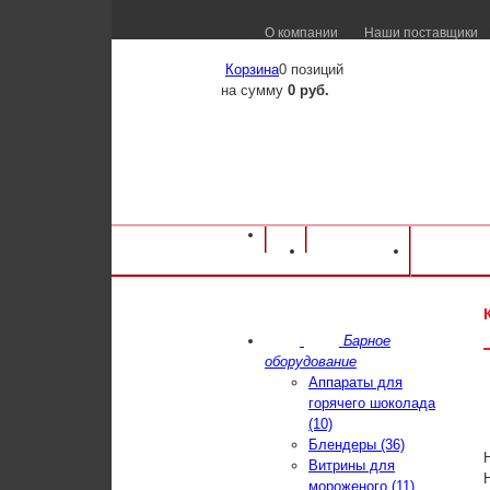
О компании
Наши поставщики
Корзина
0 позиций
на сумму
0 руб.
Оборудование для ресторанов и кафе
⁄
Ка
Каталог
Достав
CUNILL MICHIGAN
Барное
оборудование
Аппараты для
горячего шоколада
(10)
Блендеры (36)
Витрины для
мороженого (11)