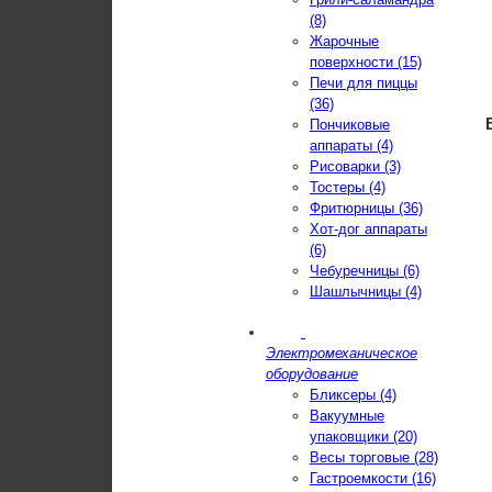
(8)
Жарочные
поверхности (15)
Печи для пиццы
(36)
Пончиковые
аппараты (4)
Рисоварки (3)
Тостеры (4)
Фритюрницы (36)
Хот-дог аппараты
(6)
Чебуречницы (6)
Шашлычницы (4)
Электромеханическое
оборудование
Бликсеры (4)
Вакуумные
упаковщики (20)
Весы торговые (28)
Гастроемкости (16)