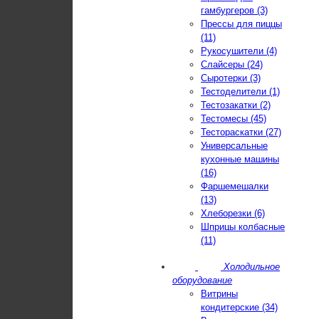
гамбургеров (3)
Прессы для пиццы
(11)
Рукосушители (4)
Слайсеры (24)
Сыротерки (3)
Тестоделители (1)
Тестозакатки (2)
Тестомесы (45)
Тестораскатки (27)
Универсальные
кухонные машины
(16)
Фаршемешалки
(13)
Хлеборезки (6)
Шприцы колбасные
(11)
Холодильное
оборудование
Витрины
кондитерские (34)