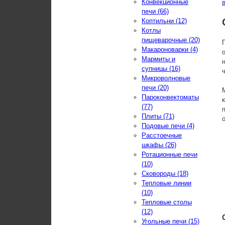
Конвекционные
печи (66)
Коптильни (12)
Котлы
пищеварочные (20)
Макароноварки (4)
Мармиты и
супницы (16)
Микроволновые
печи (20)
Пароконвектоматы
(77)
Плиты (71)
Подовые печи (4)
Расстоечные
шкафы (26)
Ротационные печи
(10)
Сковороды (18)
Тепловые линии
(10)
Тепловые столы
(12)
Угольные печи (15)