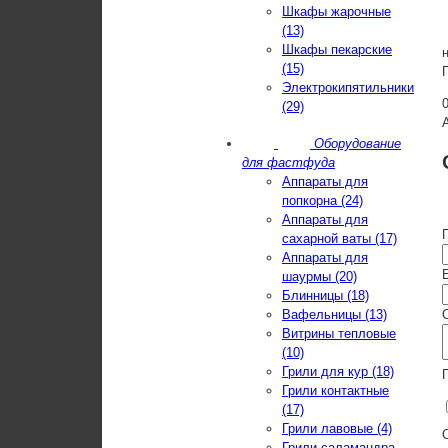
Шкафы жарочные
(13)
Шкафы пекарские
(15)
Электрокипятильники
(29)
Оборудование
для фастфуда
Аппараты для
попкорна (24)
Аппараты для
сахарной ваты (17)
Аппараты для
E
шаурмы (20)
Блинницы (18)
Вафельницы (13)
Витрины тепловые
(10)
Грили для кур (18)
Грили контактные
(17)
Грили лавовые (4)
Грили-саламандра