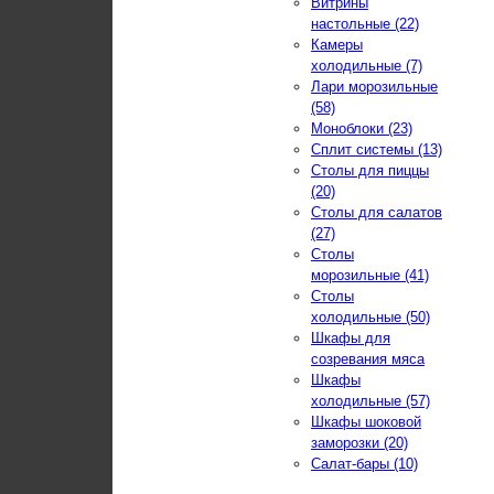
Витрины
настольные (22)
Камеры
холодильные (7)
Лари морозильные
(58)
Моноблоки (23)
Сплит системы (13)
Столы для пиццы
(20)
Столы для салатов
(27)
Столы
морозильные (41)
Столы
холодильные (50)
Шкафы для
созревания мяса
Шкафы
холодильные (57)
Шкафы шоковой
заморозки (20)
Салат-бары (10)