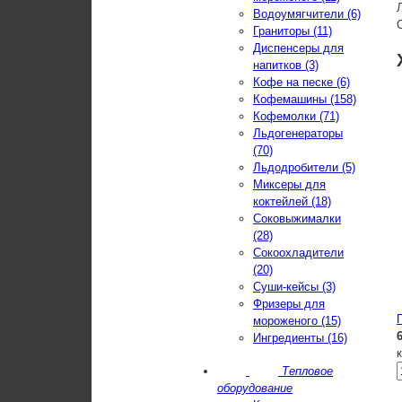
Водоумягчители (6)
Граниторы (11)
Диспенсеры для
напитков (3)
Кофе на песке (6)
Кофемашины (158)
Кофемолки (71)
Льдогенераторы
(70)
Льдодробители (5)
Миксеры для
коктейлей (18)
Соковыжималки
(28)
Сокоохладители
(20)
Суши-кейсы (3)
Фризеры для
мороженого (15)
Ингредиенты (16)
Тепловое
оборудование