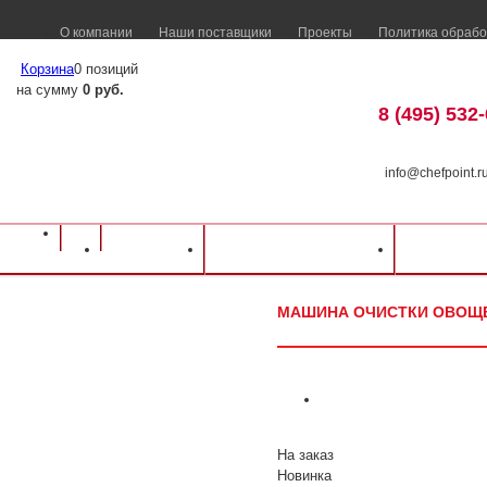
О компании
Наши поставщики
Проекты
Политика обрабо
Корзина
0 позиций
на сумму
0 руб.
8 (495) 532
info@chefpoint.r
Оборудование для ресторанов и кафе
⁄
Каталог оборудования
⁄
Электромех
Каталог
Доставка и оплата
Распрод
Торгмаш
⁄
Машина очистки овощей Торгмаш МОК-300У
МАШИНА ОЧИСТКИ ОВОЩЕ
На заказ
Новинка