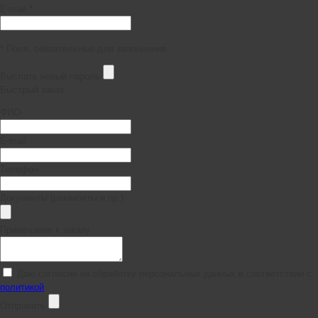
E-mail *
* Поля, обязательные для заполнения
Выслать новый пароль
Быстрый заказ
ФИО
E-mail
Телефон
Документы (реквизиты и пр.)
Примечание к заказу
Даю согласие на обработку персональных данных в соответствии с
политикой
Отправить