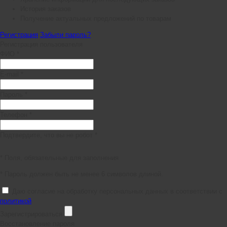
История заказов
Получение актуальных предложений по товарам
Регистрация
Забыли пароль?
Регистрация пользователя
ФИО *
E-mail *
Пароль *
Телефон *
Подтвердите, что вы не робот *
* Поля, обязательные для заполнения
* Пароль должен быть не менее 6 символов длиной.
Даю согласие на обработку персональных данных в соответствии с
политикой
Зарегистрироваться
Восстановление пароля