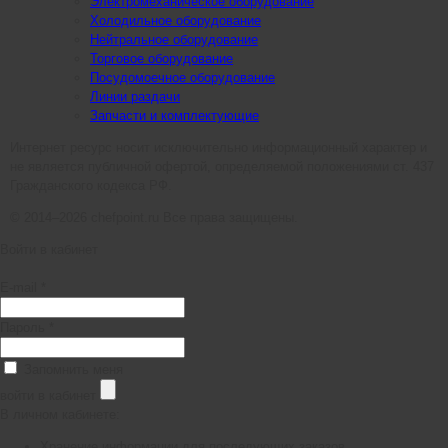
Электромеханическое оборудование
Холодильное оборудование
Нейтральное оборудование
Торговое оборудование
Посудомоечное оборудование
Линии раздачи
Запчасти и комплектующие
Интернет ресурс носит исключительно информационный характер и
не является публичной офертой, определяемой положениями ст. 437
Гражданского кодекса РФ.
© 2014–2026 chefpoint.ru Все права защищены.
Войти в кабинет
E-mail *
Пароль *
Запомнить меня
войти в кабинет
В личном кабинете:
Хранение информации для последующих заказов