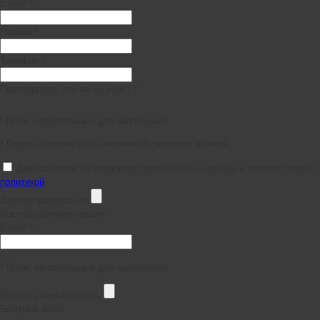
E-mail *
Пароль *
Телефон *
Подтвердите, что вы не робот *
* Поля, обязательные для заполнения
* Пароль должен быть не менее 6 символов длиной.
Даю согласие на обработку персональных данных в соответствии с
политикой
Зарегистрироваться
Восстановление пароля
E-mail *
* Поля, обязательные для заполнения
Выслать новый пароль
Быстрый заказ