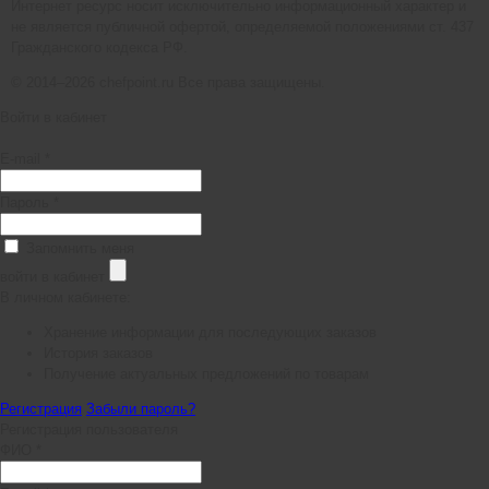
Интернет ресурс носит исключительно информационный характер и
не является публичной офертой, определяемой положениями ст. 437
Гражданского кодекса РФ.
© 2014–2026 chefpoint.ru Все права защищены.
Войти в кабинет
E-mail *
Пароль *
Запомнить меня
войти в кабинет
В личном кабинете:
Хранение информации для последующих заказов
История заказов
Получение актуальных предложений по товарам
Регистрация
Забыли пароль?
Регистрация пользователя
ФИО *