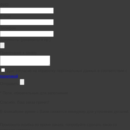
ФИО
E-mail
Телефон
Документы (реквизиты и пр.)
Примечание к заказу
Даю согласие на обработку персональных данных в соответствии с
политикой
Отправить
*
Поля, обязательные для заполнения
Спасибо, Ваш заказ принят!
В ближайшее время с Вами свяжется менеджер для уточнения деталей.
Произошла ошибка во время заказа, попробуйте сделать заказ со