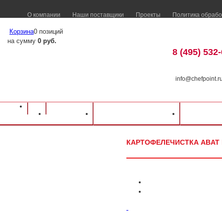
О компании
Наши поставщики
Проекты
Политика обрабо
Корзина
0 позиций
на сумму
0 руб.
8 (495) 532
info@chefpoint.r
Оборудование для ресторанов и кафе
⁄
Каталог оборудования
⁄
Электромех
Каталог
Доставка и оплата
Распрод
Abat
⁄
Картофелечистка Abat МКК-500-01
КАРТОФЕЛЕЧИСТКА ABAT 