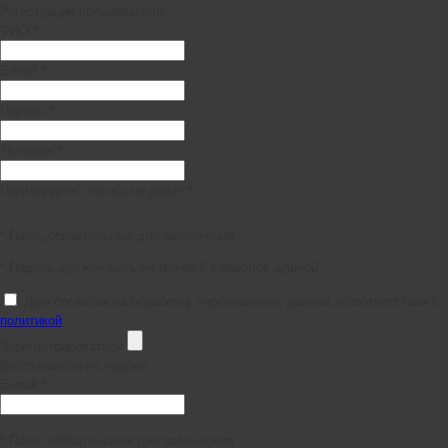
Регистрация пользователя
ФИО *
E-mail *
Пароль *
Телефон *
Подтвердите, что вы не робот *
* Поля, обязательные для заполнения
* Пароль должен быть не менее 6 символов длиной.
Даю согласие на обработку персональных данных в соответствии с
политикой
Зарегистрироваться
Восстановление пароля
E-mail *
* Поля, обязательные для заполнения