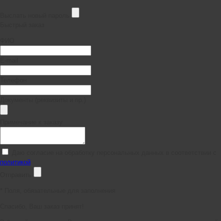
Выслать новый пароль
Быстрый заказ
ФИО
E-mail
Телефон
Документы (реквизиты и пр.)
Примечание к заказу
Даю согласие на обработку персональных данных в соответствии с
политикой
Отправить
*
Поля, обязательные для заполнения
Спасибо, Ваш заказ принят!