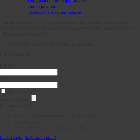
Посудомоечное оборудование
Линии раздачи
Запчасти и комплектующие
Интернет ресурс носит исключительно информационный характер и
не является публичной офертой, определяемой положениями ст. 437
Гражданского кодекса РФ.
© 2014–2026 chefpoint.ru Все права защищены.
Войти в кабинет
E-mail *
Пароль *
Запомнить меня
войти в кабинет
В личном кабинете:
Хранение информации для последующих заказов
История заказов
Получение актуальных предложений по товарам
Регистрация
Забыли пароль?