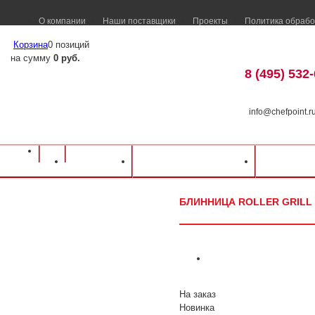
О компании
Наши поставщики
Проекты
Политика обрабо
Корзина
0 позиций
на сумму
0 руб.
8 (495) 532
info@chefpoint.r
Оборудование для ресторанов и кафе
⁄
Каталог оборудования
⁄
Оборудова
Каталог
Доставка и оплата
Распрод
Блинница Roller Grill CSE 400
БЛИННИЦА ROLLER GRILL 
На заказ
Новинка